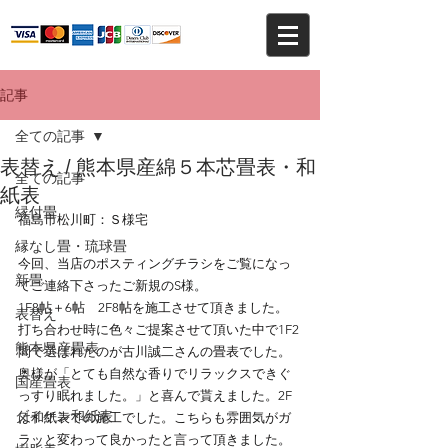
記事
全ての記事
表替え / 熊本県産綿５本芯畳表・和
全ての記事
紙表
縁付畳
福島市松川町：Ｓ様宅
縁なし畳・琉球畳
今回、当店のポスティングチラシをご覧になっ
新畳
てご連絡下さったご新規のS様。
1F8帖＋6帖　2F8帖を施工させて頂きました。
表替え
打ち合わせ時に色々ご提案させて頂いた中で1F2
熊本県産畳表
間で選ばれたのが古川誠二さんの畳表でした。
奥様が「とても自然な香りでリラックスできぐ
国産畳表
っすり眠れました。」と喜んで貰えました。2F
ダイケン和紙表
は和紙表での施工でした。こちらも雰囲気がガ
ラッと変わって良かったと言って頂きました。