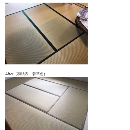
After（
和紙表　若草色
）