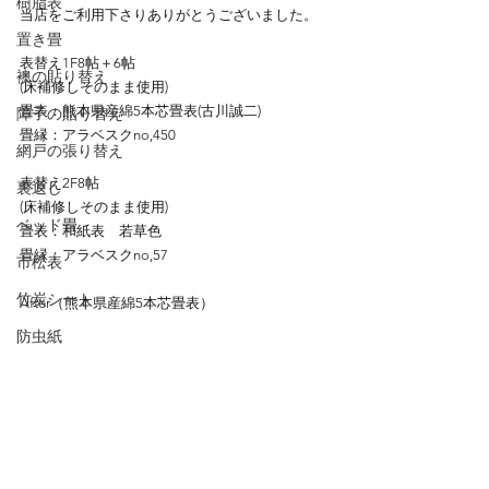
樹脂表
当店をご利用下さりありがとうございました。
置き畳
表替え1F8帖＋6帖
襖の貼り替え
(床補修しそのまま使用)
畳表：熊本県産綿5本芯畳表(古川誠二)
障子の貼り替え
畳縁：アラベスクno,450
網戸の張り替え
表替え2F8帖
裏返し
(床補修しそのまま使用)
ベッド畳
畳表：和紙表　若草色
畳縁：アラベスクno,57
市松表
竹炭シート
After（熊本県産綿5本芯畳表）
防虫紙