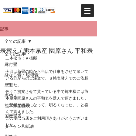
記事
全ての記事
表替え / 熊本県産 園原さん 平和表
全ての記事
二本松市：Ｋ様邸
縁付畳
今回は新畳の時から当店で仕事をさせて頂いて
縁なし畳・琉球畳
いる方からのご注文で、８帖表替えでのご依頼
新畳
でした。
色々ご提案させて貰っている中で施主様には熊
表替え
本県産園原さんの平和表を選んで頂きました。
「部屋が綺麗になって、明るくなった。」と喜
熊本県産畳表
んで貰えました。
国産畳表
この度は当店をご利用頂きありがとうございま
した。
ダイケン和紙表