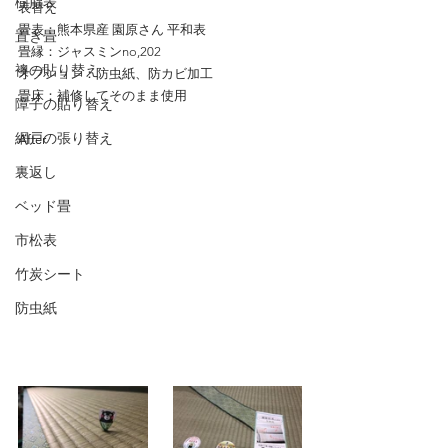
樹脂表
表替え
畳表：熊本県産 園原さん 平和表
置き畳
畳縁：ジャスミンno,202
襖の貼り替え
オプション：防虫紙、防カビ加工
畳床：補修してそのまま使用
障子の貼り替え
網戸の張り替え
After
裏返し
ベッド畳
市松表
竹炭シート
防虫紙