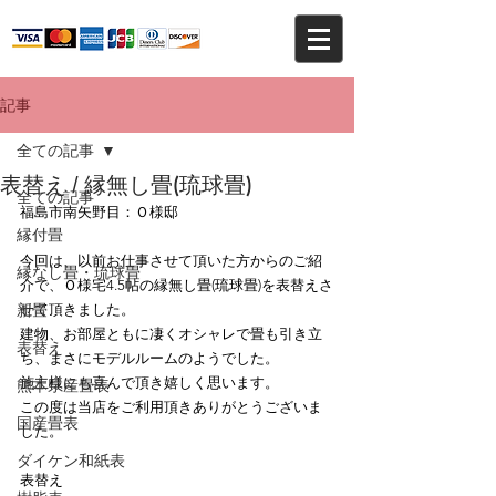
記事
全ての記事
表替え / 縁無し畳(琉球畳)
全ての記事
福島市南矢野目：Ｏ様邸
縁付畳
今回は、以前お仕事させて頂いた方からのご紹
縁なし畳・琉球畳
介で、Ｏ様宅4.5帖の縁無し畳(琉球畳)を表替えさ
新畳
せて頂きました。
建物、お部屋ともに凄くオシャレで畳も引き立
表替え
ち、まさにモデルルームのようでした。
施主様にも喜んで頂き嬉しく思います。
熊本県産畳表
この度は当店をご利用頂きありがとうございま
国産畳表
した。
ダイケン和紙表
表替え