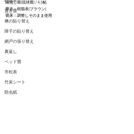
樹脂表
縁無し畳(琉球畳) / 4.5帖
畳表：樹脂表(ブラウン)
置き畳
畳床：調整しそのまま使用
襖の貼り替え
障子の貼り替え
網戸の張り替え
裏返し
ベッド畳
市松表
竹炭シート
防虫紙