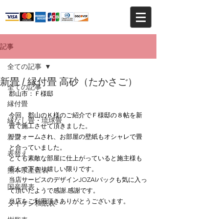
記事
全ての記事
新畳 / 縁付畳 高砂（たかさご）
全ての記事
郡山市：Ｆ様邸
縁付畳
今回、郡山のＫ様のご紹介でＦ様邸の８帖を新
縁なし畳・琉球畳
畳で施工させて頂きました。
新畳
リフォームされ、お部屋の壁紙もオシャレで畳
と合っていました。
表替え
とても素敵な部屋に仕上がっていると施主様も
喜んで下さり嬉しい限りです。
熊本県産畳表
当店サービスのデザインJOZAIバックも気に入っ
国産畳表
て頂いたようで感謝.感謝です。
当店をご利用頂きありがとうございます。
ダイケン和紙表