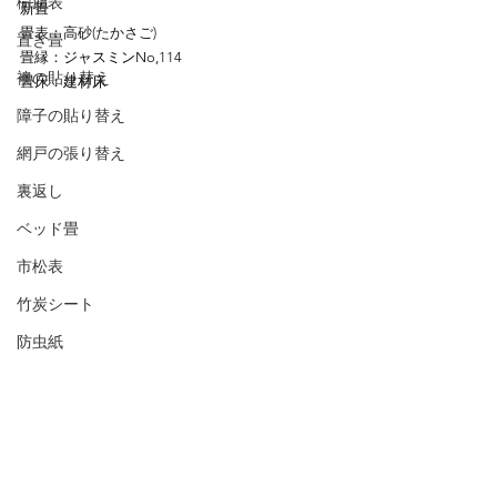
樹脂表
新畳
畳表：高砂(たかさご)
置き畳
畳縁：
ジャスミンNo,114
襖の貼り替え
畳床：
建材床
障子の貼り替え
網戸の張り替え
裏返し
ベッド畳
市松表
竹炭シート
防虫紙