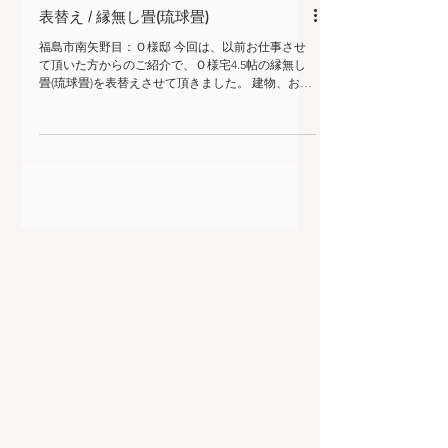
表替え / 縁無し畳(琉球畳)
福島市南矢野目：Ｏ様邸 今回は、以前お仕事させ
て頂いた方からのご紹介で、Ｏ様宅4.5帖の縁無し
畳(琉球畳)を表替えさせて頂きました。 建物、お部
屋ともに凄くオシャレで畳も引き立ち、まさにモデ
ルルームのようでした。 施主様にも喜んで頂き嬉
しく思います。...