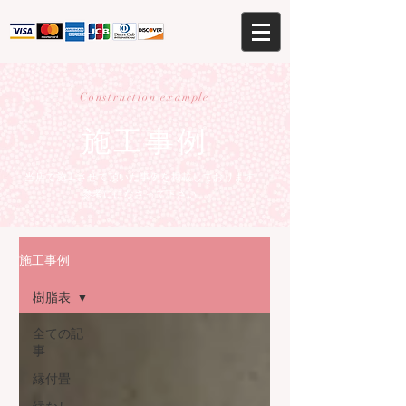
Construction example
施工事例
当店で施工させて頂いた事例を掲載しております。
参考にになさって下さい。
施工事例
樹脂表
全ての記
事
縁付畳