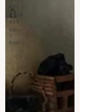
裏返し
ベッド畳
市松表
竹炭シー
ト
防虫紙