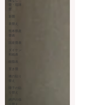
縁なし
畳・琉球
畳
新畳
表替え
熊本県産
畳表
国産畳表
ダイケン
和紙表
樹脂表
置き畳
襖の貼り
替え
障子の貼
り替え
網戸の張
り替え